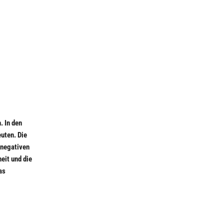
. In den
euten. Die
 negativen
eit und die
as