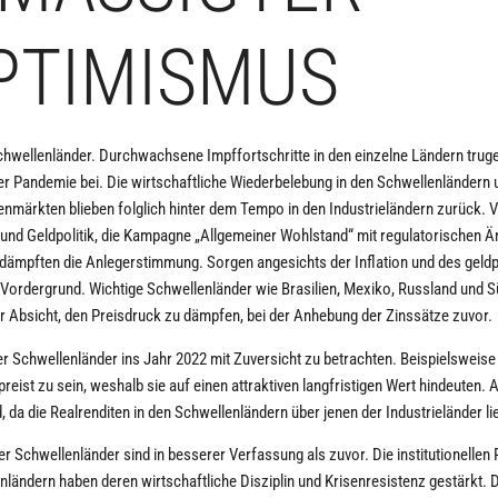
TIMISMUS
Schwellenländer. Durchwachsene Impffortschritte in den einzelne Ländern trug
r Pandemie bei. Die wirtschaftliche Wiederbelebung in den Schwellenländern 
märkten blieben folglich hinter dem Tempo in den Industrieländern zurück. V
l- und Geldpolitik, die Kampagne „Allgemeiner Wohlstand“ mit regulatorischen 
ik dämpften die Anlegerstimmung. Sorgen angesichts der Inflation und des geldp
n Vordergrund. Wichtige Schwellenländer wie Brasilien, Mexiko, Russland und 
r Absicht, den Preisdruck zu dämpfen, bei der Anhebung der Zinssätze zuvor.
 Schwellenländer ins Jahr 2022 mit Zuversicht zu betrachten. Beispielsweise 
eist zu sein, weshalb sie auf einen attraktiven langfristigen Wert hindeuten. 
 da die Realrenditen in den Schwellenländern über jenen der Industrieländer li
r Schwellenländer sind in besserer Verfassung als zuvor. Die institutionelle
enländern haben deren wirtschaftliche Disziplin und Krisenresistenz gestärkt. 