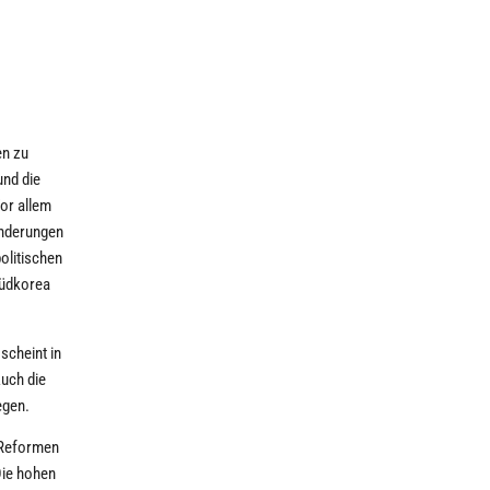
en zu
und die
or allem
Änderungen
olitischen
Südkorea
scheint in
Auch die
egen.
n Reformen
Die hohen